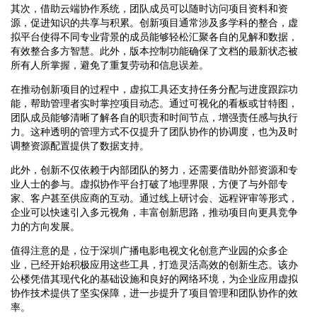
其次，借助云端协作系统，团队成员可以随时访问项目资料和资
源，促进知识的共享与积累。创新项目通常涉及多学科的整合，虚
拟平台使得不同专业背景的成员能够轻松汇聚各自的见解和数据，
有效整合多方智慧。此外，版本控制功能确保了文档的最新状态被
所有人所掌握，避免了重复劳动和信息误差。
在推动创新项目的过程中，虚拟工具还支持任务分配与进度跟踪功
能，帮助管理者实时掌控项目动态。通过可视化的看板或甘特图，
团队成员能够清晰了解各自的职责和时间节点，增强责任感与执行
力。这种透明的管理方式不仅提升了团队协作的协调度，也为及时
调整资源配置提供了数据支持。
此外，创新不仅依赖于内部团队的努力，还需要借助外部资源和专
业人士的参与。虚拟协作平台打破了地理界限，方便了与外部专
家、客户甚至供应商的互动。通过线上研讨会、远程评审等形式，
企业可以快速引入多元视角，丰富创新思路，推动项目向更具竞争
力的方向发展。
值得注意的是，位于深圳广播电影电视文化创意产业园的众多企
业，已经开始积极应用这些工具，打造灵活高效的创新生态。该办
公楼凭借其现代化的基础设施和良好的网络环境，为企业应用虚拟
协作技术提供了坚实保障，进一步提升了项目管理和团队协作的效
率。