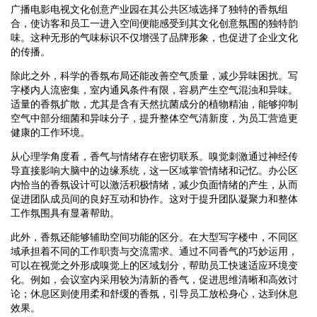
广播电影电视文化创意产业园在其公共区域选择了独特的香氛组
合，使访客和员工一进入空间便能感受到其文化创意氛围的独特韵
味。这种无形的气味标识不仅增强了品牌形象，也促进了企业文化
的传播。
除此之外，科学的香氛布局还能改善空气质量，减少异味困扰。写
字楼内人流密集，室内通风条件有限，容易产生空气混浊和异味。
适量的香氛扩散，尤其是含有天然抗菌成分的植物精油，能够抑制
空气中部分细菌和异味分子，提升整体空气清新度，为员工营造更
健康的工作环境。
从心理学角度看，香气与情绪存在密切联系。嗅觉刺激通过神经传
导直接影响大脑中的边缘系统，这一区域掌管情绪和记忆。办公区
内恰当的香氛设计可以激活积极情绪，减少负面情绪的产生，从而
促进团队成员间的良好互动和协作。这对于提升团队凝聚力和整体
工作氛围具有显著帮助。
此外，香氛还能够辅助空间功能的区分。在大型写字楼中，不同区
域承担着不同的工作职责与交流需求。通过不同香气的巧妙运用，
可以在视觉之外形成嗅觉上的区域划分，帮助员工快速适应环境变
化。例如，会议室内采用较为清新的香气，促进思维清晰和高效讨
论；休息区则使用柔和舒缓的香氛，引导员工放松身心，达到休息
效果。